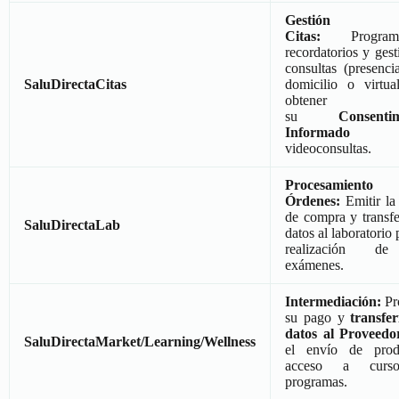
Gestión
Citas:
Programac
recordatorios y gest
consultas (presencia
SaluDirectaCitas
domicilio o virtua
obtener
su
Consenti
Informado
pa
videoconsultas.
Procesamient
Órdenes:
Emitir la
de compra y transfer
SaluDirectaLab
datos al laboratorio 
realización d
exámenes.
Intermediación:
Pr
su pago y
transfer
datos al Proveedo
SaluDirectaMarket/Learning/Wellness
el envío de prod
acceso a curs
programas.