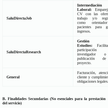
Intermediación
Laboral:
Emparej
CV con las ofert
SaluDirectaJob
trabajo y/o regis
como orientad
pacientes para g
ingresos.
Gestión
Estudios:
Facilit
participación
SaluDirectaResearch
investigador 
publicación d
proyecto.
Facturación, atenc
General
cliente y cumplimie
obligaciones legales
B. Finalidades Secundarias (No esenciales para la prestación
del servicio)