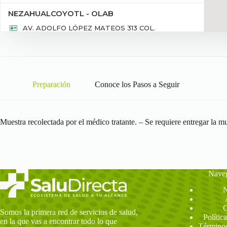
NEZAHUALCOYOTL - OLAB
AV. ADOLFO LÓPEZ MATEOS 313 COL.
EVOLUCION DEL. NEZAHUALCÓYOTL EDO. MÉX
CP.57700,MÉXICO NEZAHUALCÓYOTL EDO. MÉX,
MÉXICO, 57700
5540406580
Preparación
Conoce los Pasos a Seguir
Direcciones
Seleccionar
SAN FELIPE - LIACSA
Muestra recolectada por el médico tratante. – Se requiere entregar la mue
AV. UNIVERSIDAD 2313 COL. SIN COLONIA DEL.
CHIHUAHUA CP.31203,CHIHUAHUA CHIHUAHUA,
CHIHUAHUA, 31203
5540406580
Nave
Direcciones
Seleccionar
N
SATELITE - OLAB
C
Somos la primera red de servicios de salud,
Polític
BLVD. MANUEL ÁVILA CAMACHO 220 COL.
en la que vas a encontrar todo lo que
Términos
SATELITE DEL. NAUCALPAN DE JUÁREZ