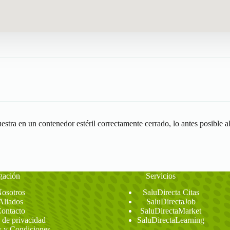
stra en un contenedor estéril correctamente cerrado, lo antes posible al 
gación
Servicios
osotros
SaluDirecta Citas
Aliados
SaluDirectaJob
ontacto
SaluDirectaMarket
a de privacidad
SaluDirectaLearning
 y Condiciones