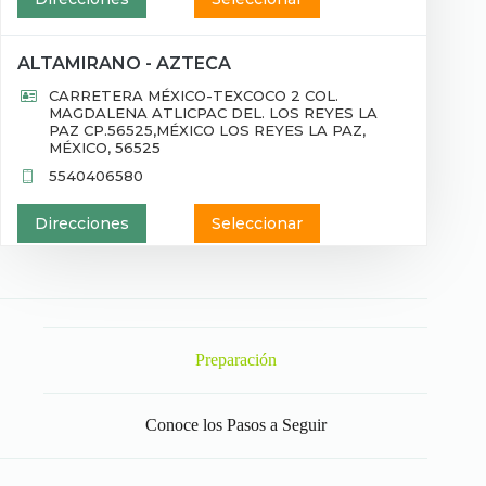
ALTAMIRANO - AZTECA
CARRETERA MÉXICO-TEXCOCO 2 COL.
MAGDALENA ATLICPAC DEL. LOS REYES LA
PAZ CP.56525,MÉXICO LOS REYES LA PAZ,
MÉXICO, 56525
5540406580
Direcciones
Seleccionar
AMECA - AZTECA
AV. 20 DE NOVIEMBRE S/N COL. CENTRO DEL.
AMECAMECA CP.56900,MÉXICO AMECAMECA,
MÉXICO, 56900
Preparación
5540406580
Conoce los Pasos a Seguir
Direcciones
Seleccionar