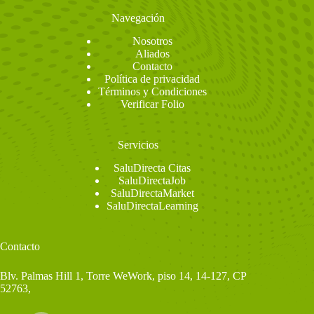
AV. MORELOS 599 COL. CENTRO DEL.
APODACA CP.66600,NUEVO LEÓN APODACA,
Navegación
NUEVO LEÓN, 66600
Nosotros
8151020830
Aliados
Contacto
Direcciones
Seleccionar
Política de privacidad
Términos y Condiciones
Verificar Folio
AV.MÉXICO - JENNER
AV. MÉXICO 246 COL. AMPLIACIÓN RAÚL
Servicios
ROMERO DEL. NEZAHUALCÓYOTL EDO. MÉX
CP.57630,MÉXICO NEZAHUALCÓYOTL EDO.
SaluDirecta Citas
MÉX, MÉXICO, 57630
SaluDirectaJob
5540406580
SaluDirectaMarket
SaluDirectaLearning
Direcciones
Seleccionar
Contacto
BARRANCA DEL MUERTO - OLAB
Blv. Palmas Hill 1, Torre WeWork, piso 14, 14-127, CP
AV. BARRANCA DEL MUERTO 412 COL. MERCED
52763,
GÓMEZ DEL. ÁLVARO OBREGÓN
CP.1600,CIUDAD DE MÉXICO ÁLVARO OBREGÓN,