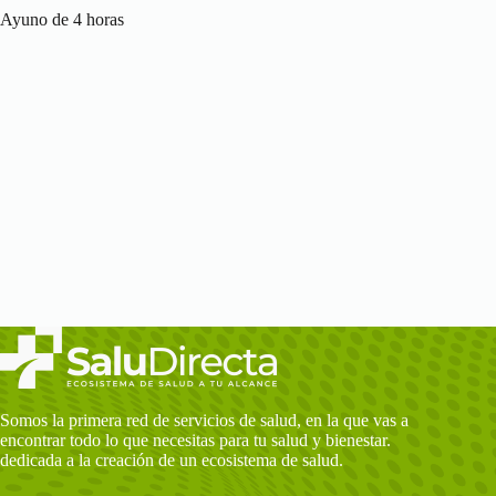
ANAHUAC - SWISSLAB
Ayuno de 4 horas
AV. MANUEL L. BARRAGÁN 112 COL.
RESIDENCIAL ANÁHUAC DEL. SAN NICOLÁS DE
LOS GARZA CP.66450,NUEVO LEÓN SAN
NICOLÁS DE LOS GARZA, NUEVO LEÓN, 66450
8151020830
Direcciones
Seleccionar
ANZURES - OLAB
MELCHOR OCAMPO 253 COL. VERONICA
ANZURES DEL. MIGUEL HIDALGO
CP.11300,CIUDAD DE MÉXICO MIGUEL HIDALGO,
CIUDAD DE MÉXICO, 11300
5540406580
Direcciones
Seleccionar
Somos la primera red de servicios de salud, en la que vas a
encontrar todo lo que necesitas para tu salud y bienestar.
dedicada a la creación de un ecosistema de salud.
APODACA - SWISSLAB